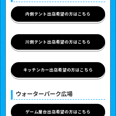
内側テント出店希望の方はこちら
川側テント出店希望の方はこちら
キッチンカー出店希望の方はこちら
ウォーターパーク広場
ゲーム屋台出店希望の方はこちら