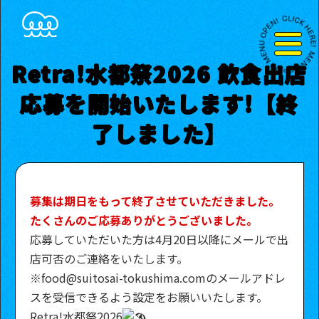
コ
ン
テ
Retra!水都祭2026 飲食出店
ン
応募を開始いたします!【終
ツ
了しました】
へ
ス
キ
募集は期日をもって終了させていただきました。
ッ
たくさんのご応募ありがとうございました。
プ
応募していただいた方は4月20日以降にメールで出
店可否のご連絡をいたします。
※food@suitosai-tokushima.comのメールアドレ
スを受信できるよう設定をお願いいたします。
Retra!水都祭2026