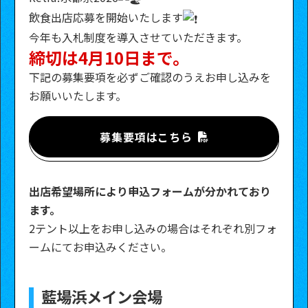
飲食出店応募を開始いたします
今年も入札制度を導入させていただきます。
締切は4月10日まで。
下記の募集要項を必ずご確認のうえお申し込みを
お願いいたします。
募集要項はこちら
出店希望場所により申込フォームが分かれており
ます。
2テント以上をお申し込みの場合はそれぞれ別フォ
ームにてお申込みください。
藍場浜メイン会場